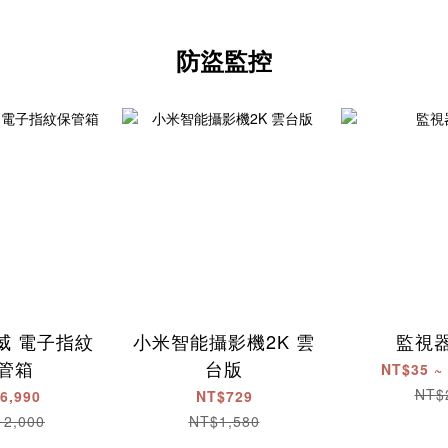
防盜監控
威 電子指紋
小米智能攝影機2K 雲
監視
管箱
台版
NT$35 ~
NT$
6,990
NT$729
12,000
NT$1,580