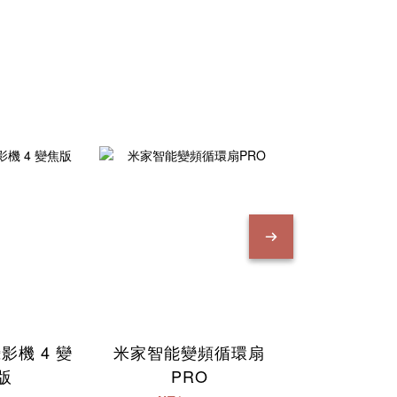
🔥火熱新品
影機 4 變
米家智能變頻循環扇
米家八電
版
PRO
S80