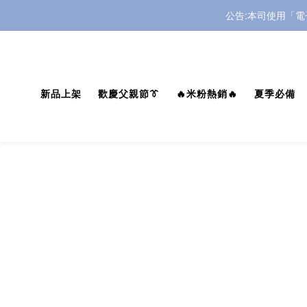
 公告:本司使用「
 公告:本司使用「
 公告:本司使用「
新品上架
歡慶父親節👔
🔥米粉熱銷🔥
夏季必備