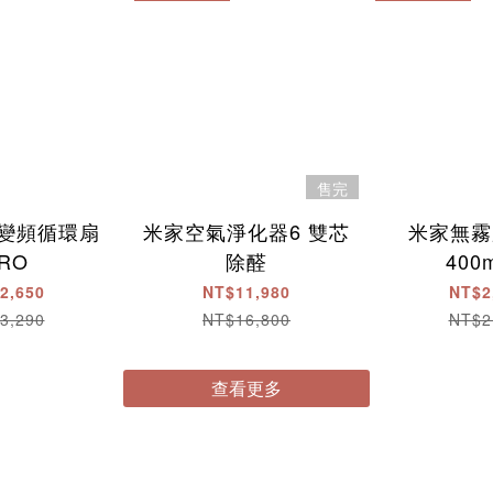
售完
變頻循環扇
米家空氣淨化器6 雙芯
米家無霧
RO
除醛
400
2,650
NT$11,980
NT$2
3,290
NT$16,800
NT$2
查看更多