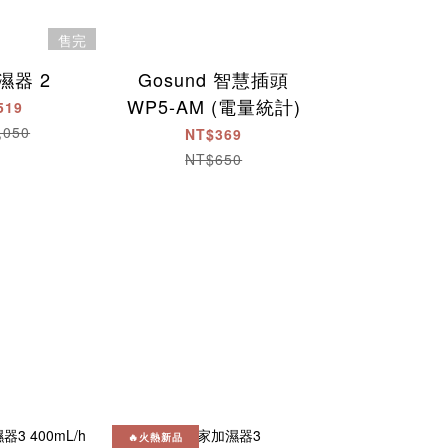
售完
濕器 2
Gosund 智慧插頭
小米對講
WP5-AM (電量統計)
519
NT$1,
,050
NT$2,
NT$369
NT$650
🔥火熱新品