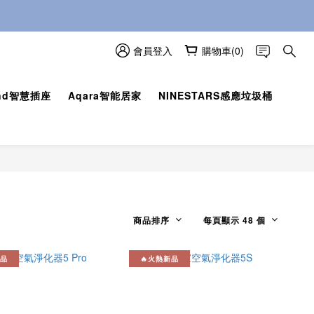
卡指示自行領取即可。
卡指示自行領取即可。
會員登入
購物車(0)
und智慧插座
Aqara智能居家
NINESTARS感應垃圾桶
商品排序
每頁顯示 48 個
新品
🔥火熱新品