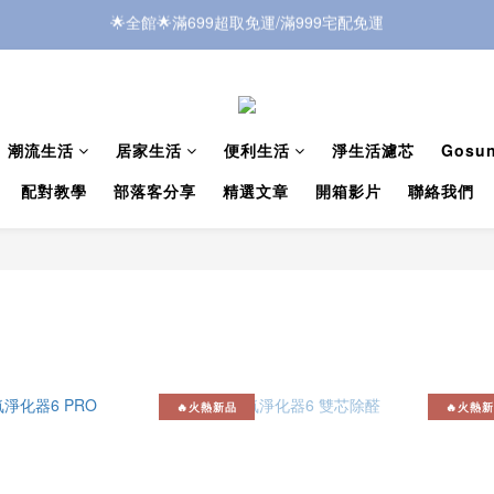
電子發票」，訂單狀態完成後約「7-10工作天」開立。請依隨貨附上的小
電子發票」，訂單狀態完成後約「7-10工作天」開立。請依隨貨附上的小
潮流生活
居家生活
便利生活
淨生活濾芯
Gos
配對教學
部落客分享
精選文章
開箱影片
聯絡我們
🔥火熱新品
🔥火熱