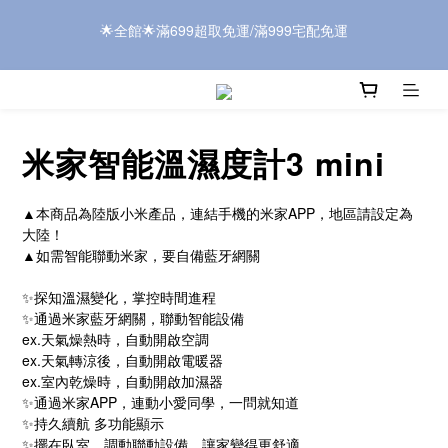
 公告:本司使用「電子發票」，訂單狀態完成後約「7-10工作天」
 公告:本司使用「電子發票」，訂單狀態完成後約「7-10工作天」
開立。請依隨貨附上的小卡指示自行領取即可。
開立。請依隨貨附上的小卡指示自行領取即可。
米家智能溫濕度計3 mini
▲本商品為陸版小米產品，連結手機的米家APP，地區請設定為
大陸！
▲如需智能聯動米家，要自備藍牙網關
✨探知溫濕變化，掌控時間進程
✨通過米家藍牙網關，聯動智能設備
ex.天氣燥熱時，自動開啟空調
ex.天氣轉涼後，自動開啟電暖器
ex.室內乾燥時，自動開啟加濕器
✨通過米家APP，連動小愛同學，一問就知道
✨持久續航 多功能顯示
✨擺在臥室，調動聯動設備，讓家變得更舒適